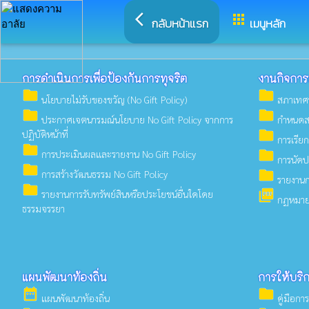
arrow_back_ios
apps
กลับหน้าแรก
เมนูหลัก
การดำเนินการเพื่อป้องกันการทุจริต
งานกิจกา
folder
folder
นโยบายไม่รับของขวัญ (No Gift Policy)
สภาเทศ
folder
folder
ประกาศเจตนารมณ์นโยบาย No Gift Policy จากการ
กำหนดส
folder
ปฏิบัติหน้าที่
การเรีย
folder
folder
การประเมินผลและรายงาน No Gift Policy
การนัดป
folder
folder
การสร้างวัฒนธรรม No Gift Policy
รายงานก
folder
picture_as_pdf
รายงานการรับทรัพย์สินหรือประโยชน์อื่นใดโดย
กฏหมายที
ธรรมจรรยา
แผนพัฒนาท้องถิ่น
การให้บริ
date_range
folder
แผนพัฒนาท้องถิ่น
คู่มือกา