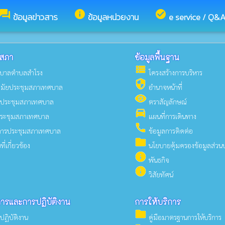
forum
info
check_circle
ข้อมูลข่าวสาร
ข้อมูลหน่วยงาน
e service / Q&
รสภา
ข้อมูลพื้นฐาน
view_list
บาลตำบลสำโรง
โครงสร้างการบริหาร
security
มัยประชุมสภาเทศบาล
อำนาจหน้าที่
visibility
กประชุมสภาเทศบาล
ตราสัญลักษณ์
time_to_leave
ระชุมสภาเทศบาล
แผนที่การเดินทาง
call
ารประชุมสภาเทศบาล
ข้อมูลการติดต่อ
folder
่เกี่ยวข้อง
นโยบายคุ้มครองข้อมูลส่วน
info
พันธกิจ
info
วิสัยทัศน์
การและการปฏิบัติงาน
การให้บริการ
folder
รปฏิบัติงาน
คู่มือมาตรฐานการให้บริการ