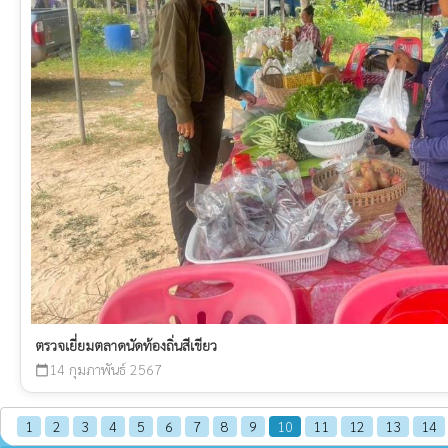
ตรวจเยี่ยมตลาดนัดท้องถิ่นสีเขียว
14 กุมภาพันธ์ 2567
calendar_today
1
2
3
4
5
6
7
8
9
10
11
12
13
14