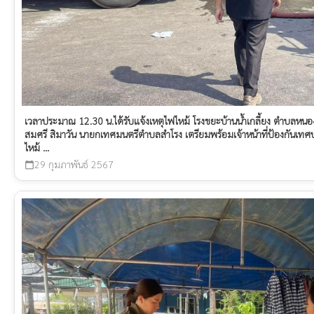
เวลาประมาณ 12.30 น.ได้รับแจ้งเหตุไฟไหม้ โรงขยะบ้านน้ำเกลี้ยง ตำบลหนอ
สมศรี สิมาวัน นายกเทศมนตรีตำบลสำโรง เตรียมพร้อมเจ้าหน้าที่ป้องกันเ
ไหม้ ...
29 กุมภาพันธ์ 2567
calendar_today