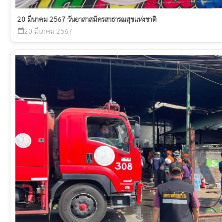
20 มีนาคม 2567 วันอาสาสมัครสาธารณสุขแห่งชาติ
20 มีนาคม 2567
calendar_today