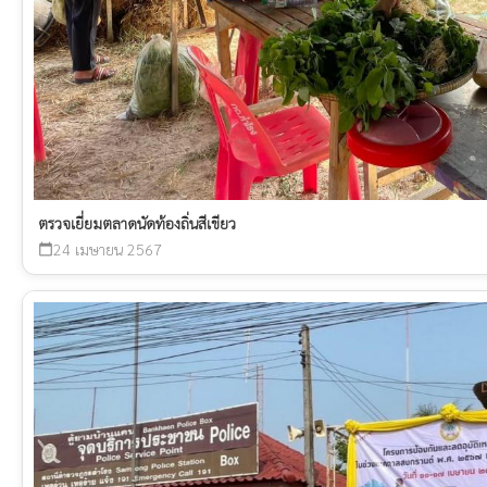
ตรวจเยี่ยมตลาดนัดท้องถิ่นสีเขียว
24 เมษายน 2567
calendar_today