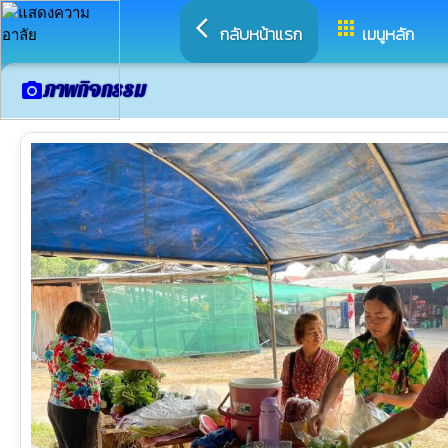
arrow_back_ios
apps
กลับหน้าแรก
เมนูหลัก
ภาพกิจกรรม
camera_alt